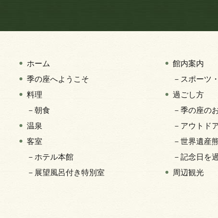
ホーム
館内案内
季の座へようこそ
－スポーツ
料理
過ごし方
－朝食
－季の座の
温泉
－アウトド
客室
－世界遺産
－ホテル本館
－記念日を
－展望風呂付き特別室
周辺観光