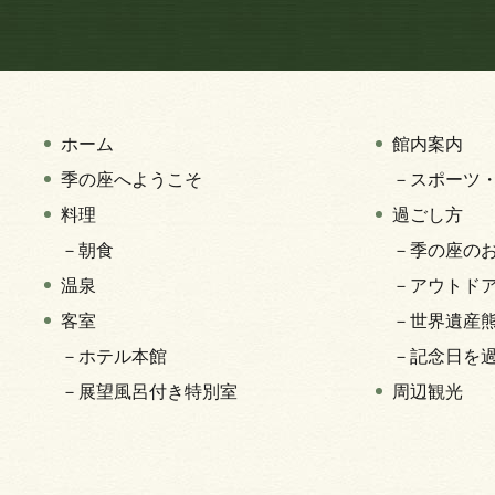
ホーム
館内案内
季の座へようこそ
－スポーツ
料理
過ごし方
－朝食
－季の座の
温泉
－アウトド
客室
－世界遺産
－ホテル本館
－記念日を
－展望風呂付き特別室
周辺観光