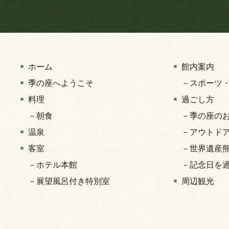
ホーム
館内案内
季の座へようこそ
－スポーツ
料理
過ごし方
－朝食
－季の座の
温泉
－アウトド
客室
－世界遺産
－ホテル本館
－記念日を
－展望風呂付き特別室
周辺観光