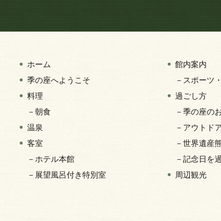
ホーム
館内案内
季の座へようこそ
－スポーツ
料理
過ごし方
－朝食
－季の座の
温泉
－アウトド
客室
－世界遺産
－ホテル本館
－記念日を
－展望風呂付き特別室
周辺観光