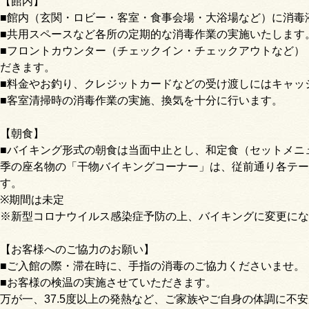
【館内】
■館内（玄関・ロビー・客室・食事会場・大浴場など）に消毒
■共用スペースなど各所の定期的な消毒作業の実施いたします
■フロントカウンター（チェックイン・チェックアウトなど）
だきます。
■料金やお釣り、クレジットカードなどの受け渡しにはキャッ
■客室清掃時の消毒作業の実施、換気を十分に行います。
【朝食】
■バイキング形式の朝食は当面中止とし、和定食（セットメニ
季の座名物の「干物バイキングコーナー」は、従前通り各テー
す。
※期間は未定
※新型コロナウイルス感染症予防の上、バイキングに変更にな
【お客様へのご協力のお願い】
■ご入館の際・滞在時に、手指の消毒のご協力くださいませ。
■お客様の検温の実施させていただきます。
万が一、37.5度以上の発熱など、ご家族やご自身の体調に不