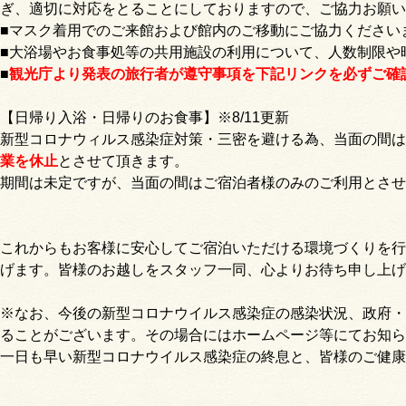
ぎ、適切に対応をとることにしておりますので、ご協力お願い
■マスク着用でのご来館および館内のご移動にご協力ください
■大浴場やお食事処等の共用施設の利用について、人数制限や
■
観光庁より発表の旅行者が遵守事項を下記リンクを必ずご確
【日帰り入浴・日帰りのお食事】※8/11更新
新型コロナウィルス感染症対策・三密を避ける為、当面の間は
業を休止
とさせて頂きます。
期間は未定ですが、当面の間はご宿泊者様のみのご利用とさせ
これからもお客様に安心してご宿泊いただける環境づくりを行
げます。皆様のお越しをスタッフ一同、心よりお待ち申し上げ
※なお、今後の新型コロナウイルス感染症の感染状況、政府・
ることがございます。その場合にはホームページ等にてお知ら
一日も早い新型コロナウイルス感染症の終息と、皆様のご健康