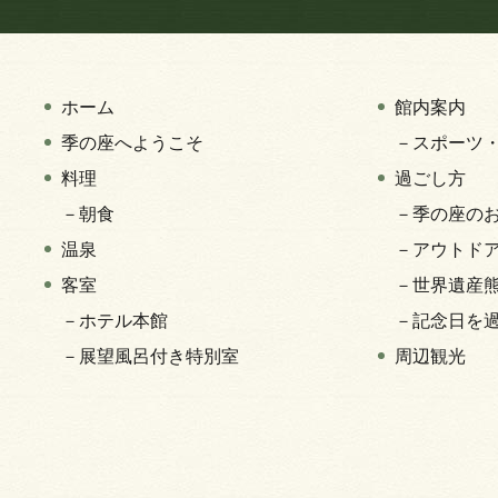
ホーム
館内案内
季の座へようこそ
－スポーツ
料理
過ごし方
－朝食
－季の座の
温泉
－アウトド
客室
－世界遺産
－ホテル本館
－記念日を
－展望風呂付き特別室
周辺観光